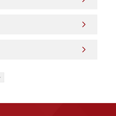


>