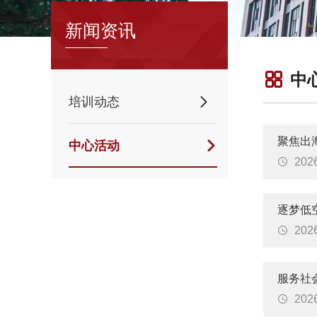
新闻资讯

中
培训动态

聚焦出
中心活动


20
逐梦低

20
服务社

20