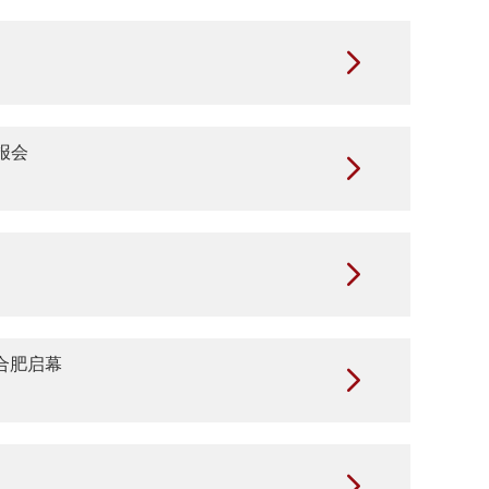

报会


合肥启幕

