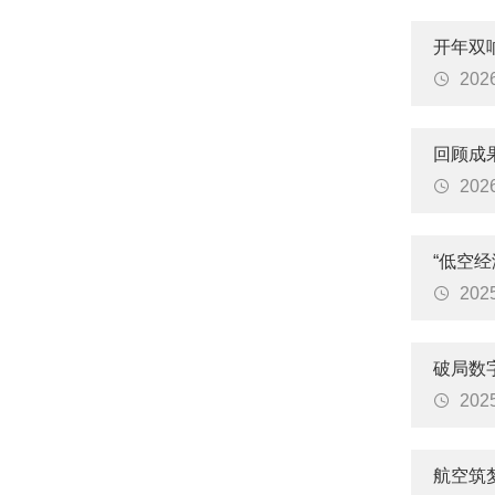
开年双响

20
回顾成果

20
“低空

20
破局数

20
航空筑