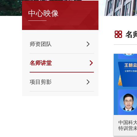
中心映像

名
师资团队

名师讲堂

项目剪影

中国科大
特训营